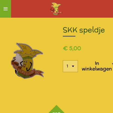
Ga
direct
naar
de
SKK speldje
hoofdinhoud
€ 5,00
In
winkelwagen