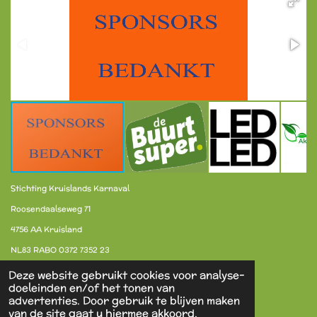
Stichting Kruislands Karnaval
Roosendaalseweg 71
4756 AA Kruisland
NL83 RABO 0372 7352 23
Deze website gebruikt cookies voor analyse-
doeleinden en/of het tonen van
F
X
I
advertenties. Door gebruik te blijven maken
a
n
van de site gaat u hiermee akkoord.