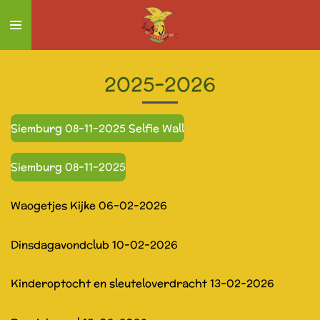
Ga
direct
naar
de
2025-2026
hoofdinhoud
Siemburg 08-11-2025 Selfie Wall
Siemburg 08-11-2025
Waogetjes Kijke 06-02-2026
Dinsdagavondclub 10-02-2026
Kinderoptocht en sleuteloverdracht 13-02-2026