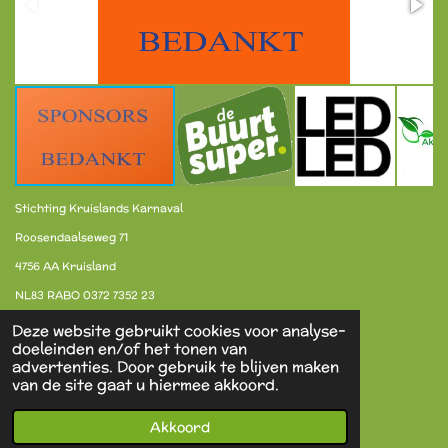
Stichting Kruislands Karnaval
Roosendaalseweg 71
4756 AA Kruisland
NL83 RABO 0372 7352 23
Deze website gebruikt cookies voor analyse-
doeleinden en/of het tonen van
F
X
I
advertenties. Door gebruik te blijven maken
a
n
van de site gaat u hiermee akkoord.
c
s
Contact
e
t
Akkoord
b
a