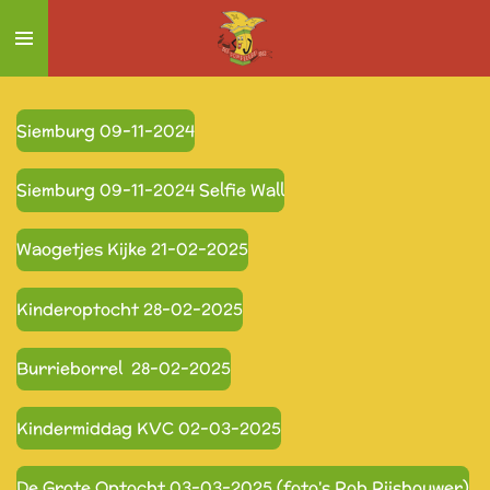
Ga
direct
naar
de
Siemburg 09-11-2024
hoofdinhoud
Siemburg 09-11-2024 Selfie Wall
Waogetjes Kijke 21-02-2025
Kinderoptocht 28-02-2025
Burrieborrel 28-02-2025
Kindermiddag KVC 02-03-2025
De Grote Optocht 03-03-2025 (foto's Rob Rijshouwer)