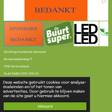
Stichting Kruislands Karnaval
Roosendaalseweg 71
4756 AA Kruisland
NL83 RABO 0372 7352 23
Deze website gebruikt cookies voor analyse-
doeleinden en/of het tonen van
F
X
I
advertenties. Door gebruik te blijven maken
a
n
van de site gaat u hiermee akkoord.
c
s
Contact
e
t
Akkoord
b
a