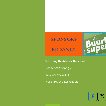
Stichting Kruislands Karnaval
Roosendaalseweg 71
4756 AA Kruisland
NL83 RABO 0372 7352 23
F
X
a