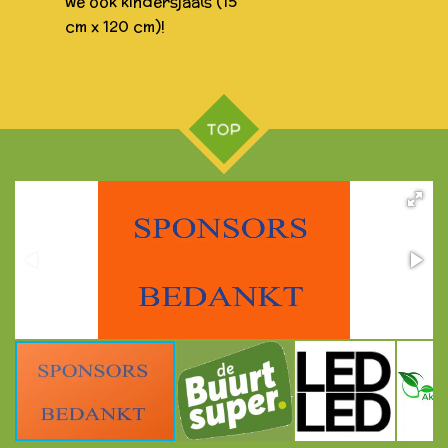
we ook kindersjaals (15
cm x 120 cm)!
TOP