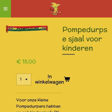
Ga
direct
naar
de
Pompedurps
hoofdinhoud
e sjaal voor
kinderen
€ 15,00
In
winkelwagen
Voor onze kleine
Pompedurpers hebben